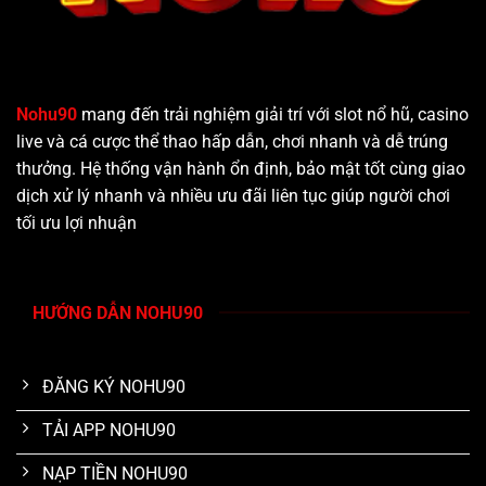
Nohu90
mang đến trải nghiệm giải trí với slot nổ hũ, casino
live và cá cược thể thao hấp dẫn, chơi nhanh và dễ trúng
thưởng. Hệ thống vận hành ổn định, bảo mật tốt cùng giao
dịch xử lý nhanh và nhiều ưu đãi liên tục giúp người chơi
tối ưu lợi nhuận
HƯỚNG DẪN NOHU90
ĐĂNG KÝ NOHU90
TẢI APP NOHU90
NẠP TIỀN NOHU90