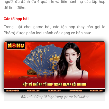
người đã đánh đủ 4 quân lẻ và tiến hành hạ các tập hợp
để tính điểm.
Các tổ hợp bài
Trong luật chơi game bài, các tập hợp (hay còn gọi là
Phỏm) được phân loại thành các dạng cơ bản sau:
Bật mí những tổ hợp trong game bài online