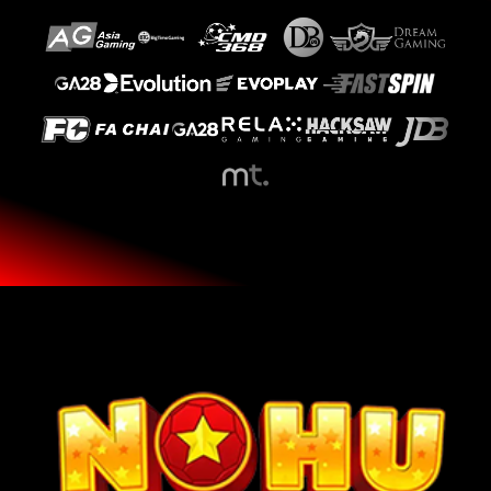
Chín
Nhất
Tại
NOHU90