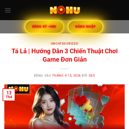
Bỏ
qua
nội
dung
ĐĂNG KÝ +88K
ĐĂNG NHẬP
UNCATEGORIZED
Tá Lả | Hướng Dẫn 3 Chiến Thuật Chơi
Game Đơn Giản
ĐĂNG VÀO
THÁNG 4 13, 2026
BỞI
SEO
13
Th4