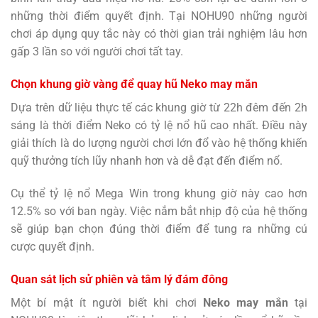
những thời điểm quyết định. Tại NOHU90 những người
chơi áp dụng quy tắc này có thời gian trải nghiệm lâu hơn
gấp 3 lần so với người chơi tất tay.
Chọn khung giờ vàng để quay hũ Neko may mắn
Dựa trên dữ liệu thực tế các khung giờ từ 22h đêm đến 2h
sáng là thời điểm Neko có tỷ lệ nổ hũ cao nhất. Điều này
giải thích là do lượng người chơi lớn đổ vào hệ thống khiến
quỹ thưởng tích lũy nhanh hơn và dễ đạt đến điểm nổ.
Cụ thể tỷ lệ nổ Mega Win trong khung giờ này cao hơn
12.5% so với ban ngày. Việc nắm bắt nhịp độ của hệ thống
sẽ giúp bạn chọn đúng thời điểm để tung ra những cú
cược quyết định.
Quan sát lịch sử phiên và tâm lý đám đông
Một bí mật ít người biết khi chơi
Neko may mắn
tại