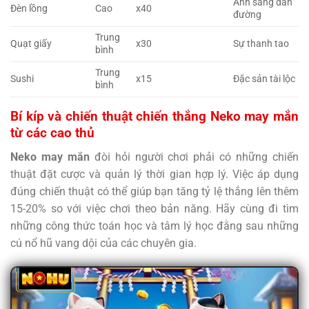
Ánh sáng dẫn
Đèn lồng
Cao
x40
đường
Trung
Quạt giấy
x30
Sự thanh tao
bình
Trung
Sushi
x15
Đặc sản tài lộc
bình
Bí kíp và chiến thuật chiến thắng Neko may mắn
từ các cao thủ
Neko may mắn
đòi hỏi người chơi phải có những chiến
thuật đặt cược và quản lý thời gian hợp lý. Việc áp dụng
đúng chiến thuật có thể giúp bạn tăng tỷ lệ thắng lên thêm
15-20% so với việc chơi theo bản năng. Hãy cùng đi tìm
những công thức toán học và tâm lý học đằng sau những
cú nổ hũ vang dội của các chuyên gia.