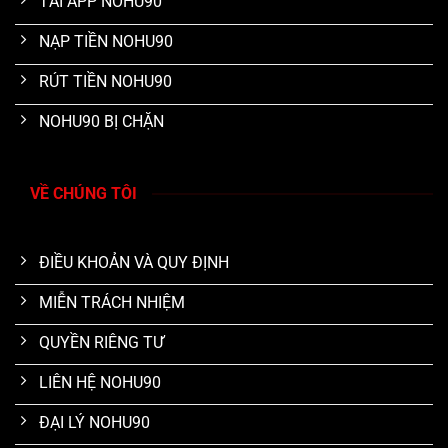
TẢI APP NOHU90
NẠP TIỀN NOHU90
RÚT TIỀN NOHU90
NOHU90 BỊ CHẶN
VỀ CHÚNG TÔI
ĐIỀU KHOẢN VÀ QUY ĐỊNH
MIỄN TRÁCH NHIỆM
QUYỀN RIÊNG TƯ
LIÊN HỆ NOHU90
ĐẠI LÝ NOHU90