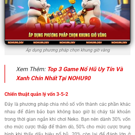
Áp dụng phương pháp chọn khung giờ vàng
Xem Thêm:
Top 3 Game Nổ Hũ Uy Tín Và
Xanh Chín Nhất Tại NOHU90
Chiến thuật quản lý vốn 3-5-2
Đây là phương pháp chia nhỏ số vốn thành các phần khác
nhau để đảm bảo bạn không bao giờ bị cháy tài khoản
trong thời gian ngắn khi chơi Neko. Bạn nên dành 30% vốn
cho mức cược thấp để thăm dò, 50% cho mức cược trung
bình khi thấy dấu hiệu nổ hũ. 20% còn lại để đánh lớn ở