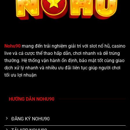
Nohu90
mang đến trải nghiệm giải trí với slot nổ hũ, casino
live và cá cược thể thao hấp dẫn, chơi nhanh và dễ trúng
thưởng. Hệ thống vận hành ổn định, bảo mật tốt cùng giao
dịch xử lý nhanh và nhiều ưu đãi liên tục giúp người chơi
tối ưu lợi nhuận
HƯỚNG DẪN NOHU90
ĐĂNG KÝ NOHU90