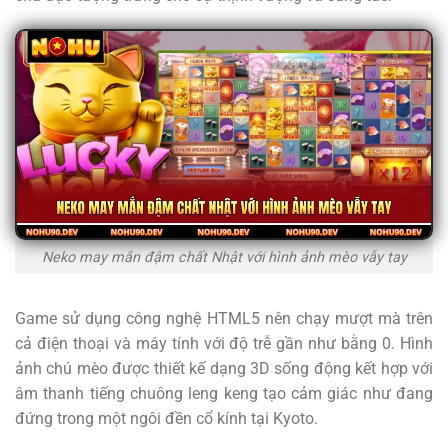
Neko may mắn đậm chất Nhật với hình ảnh mèo vẫy tay
Game sử dụng công nghệ HTML5 nên chạy mượt mà trên
cả điện thoại và máy tính với độ trễ gần như bằng 0. Hình
ảnh chú mèo được thiết kế dạng 3D sống động kết hợp với
âm thanh tiếng chuông leng keng tạo cảm giác như đang
đứng trong một ngôi đền cổ kính tại Kyoto.