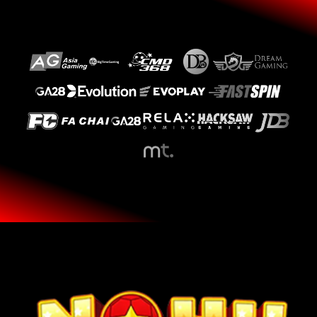
Tín
NOHU90
Và
Xanh
Chín
Nhất
Tại
NOHU90