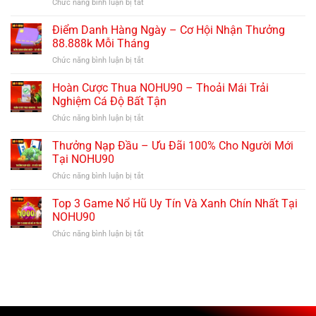
Chức năng bình luận bị tắt
ở
Khuyến
Mãi
Điểm Danh Hàng Ngày – Cơ Hội Nhận Thưởng
Tân
88.888k Mỗi Tháng
Thủ
Chức năng bình luận bị tắt
ở
–
Điểm
Siêu
Danh
Hoàn Cược Thua NOHU90 – Thoải Mái Trải
Ưu
Hàng
Đãi,
Nghiệm Cá Độ Bất Tận
Ngày
Quy
Chức năng bình luận bị tắt
ở
–
Đổi
Hoàn
Cơ
Thưởng
Cược
Thưởng Nạp Đầu – Ưu Đãi 100% Cho Người Mới
Hội
1:1
Thua
Nhận
Tại NOHU90
NOHU90
Thưởng
Chức năng bình luận bị tắt
ở
–
88.888k
Thưởng
Thoải
Mỗi
Nạp
Top 3 Game Nổ Hũ Uy Tín Và Xanh Chín Nhất Tại
Mái
Tháng
Đầu
Trải
NOHU90
–
Nghiệm
Chức năng bình luận bị tắt
ở
Ưu
Cá
Top
Đãi
Độ
3
100%
Bất
Game
Cho
Tận
Nổ
Người
Hũ
Mới
Uy
Tại