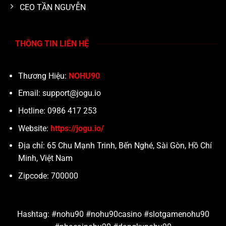
CEO TẦN NGUYỄN
THÔNG TIN LIÊN HỆ
Thương Hiệu:
NOHU90
Email:
support@jogu.io
Hotline: 0986 417 253
Website:
https://jogu.io/
Địa chỉ: 65 Chu Mạnh Trinh, Bến Nghé, Sài Gòn, Hồ Chí
Minh, Việt Nam
Zipcode: 700000
Hashtag: #nohu90 #nohu90casino #slotgamenohu90