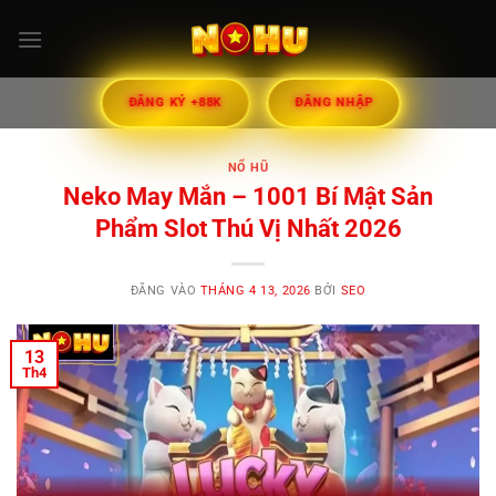
Bỏ
qua
nội
dung
ĐĂNG KÝ +88K
ĐĂNG NHẬP
NỔ HŨ
Neko May Mắn – 1001 Bí Mật Sản
Phẩm Slot Thú Vị Nhất 2026
ĐĂNG VÀO
THÁNG 4 13, 2026
BỞI
SEO
13
Th4