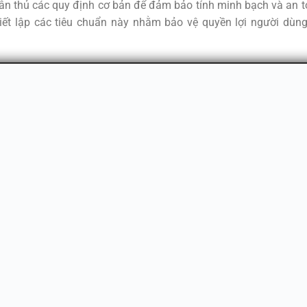
uân thủ các quy định cơ bản để đảm bảo tính minh bạch và an 
 thiết lập các tiêu chuẩn này nhằm bảo vệ quyền lợi người dùn