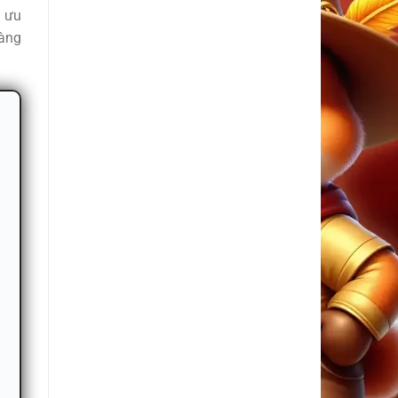
c ưu
hàng