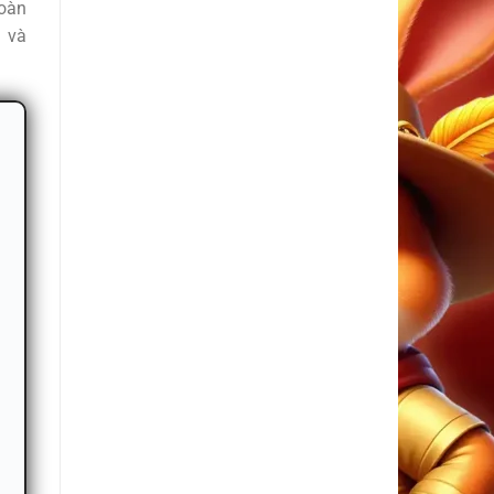
toàn
Xanh
Chín
g và
Nhất
Tại
NOHU90