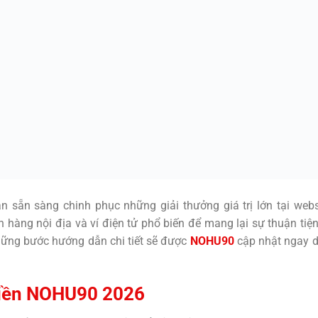
n sẵn sàng chinh phục những giải thưởng giá trị lớn tại webs
 hàng nội địa và ví điện tử phổ biến để mang lại sự thuận tiện
Những bước hướng dẫn chi tiết sẽ được
NOHU90
cập nhật ngay d
 tiền NOHU90 2026