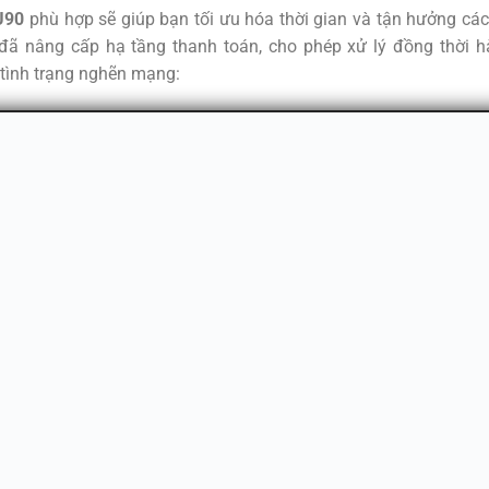
U90
phù hợp sẽ giúp bạn tối ưu hóa thời gian và tận hưởng cá
b đã nâng cấp hạ tầng thanh toán, cho phép xử lý đồng thời 
 tình trạng nghẽn mạng: