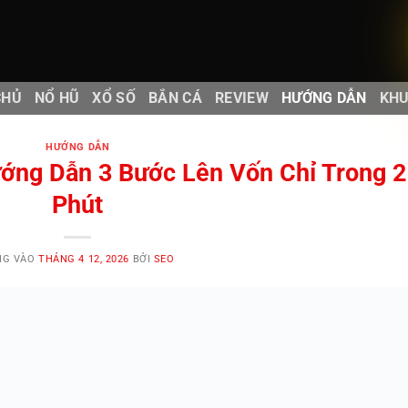
CHỦ
NỔ HŨ
XỔ SỐ
BẮN CÁ
REVIEW
HƯỚNG DẪN
KHU
HƯỚNG DẪN
ớng Dẫn 3 Bước Lên Vốn Chỉ Trong 2
Phút
NG VÀO
THÁNG 4 12, 2026
BỞI
SEO