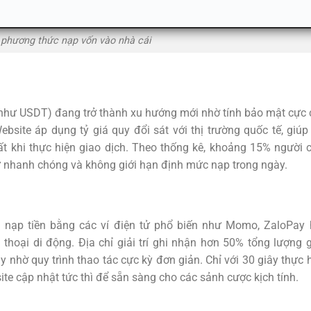
phương thức nạp vốn vào nhà cái
 (như USDT) đang trở thành xu hướng mới nhờ tính bảo mật cực
site áp dụng tỷ giá quy đổi sát với thị trường quốc tế, giúp
hất khi thực hiện giao dịch. Theo thống kê, khoảng 15% người 
ự nhanh chóng và không giới hạn định mức nạp trong ngày.
 nạp tiền bằng các ví điện tử phổ biến như Momo, ZaloPay 
n thoại di động. Địa chỉ giải trí ghi nhận hơn 50% tổng lượng 
 nhờ quy trình thao tác cực kỳ đơn giản. Chỉ với 30 giây thực 
e cập nhật tức thì để sẵn sàng cho các sảnh cược kịch tính.