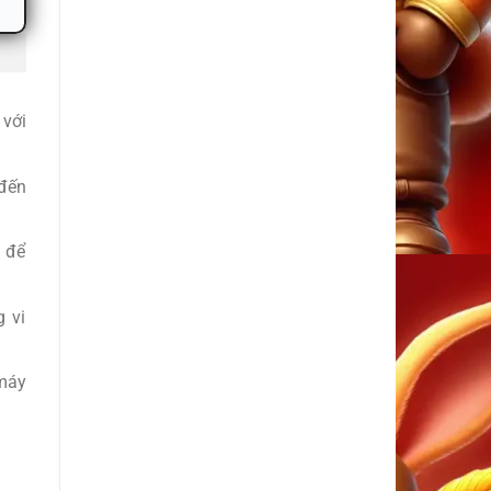
 với
đến
s để
g vi
 máy