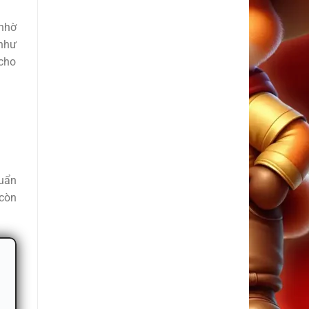
 nhờ
 như
 cho
huẩn
 còn