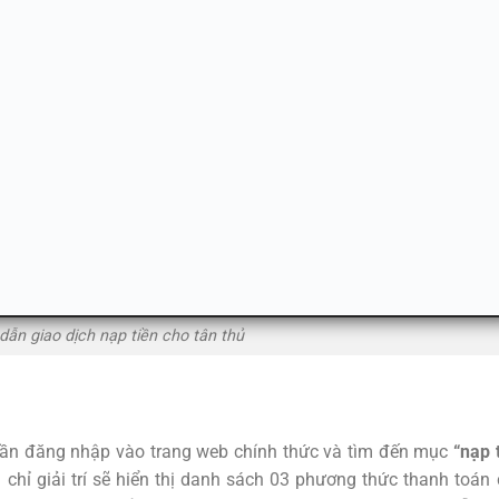
ẫn giao dịch nạp tiền cho tân thủ
n cần đăng nhập vào trang web chính thức và tìm đến mục
“nạp 
a chỉ giải trí sẽ hiển thị danh sách 03 phương thức thanh toán