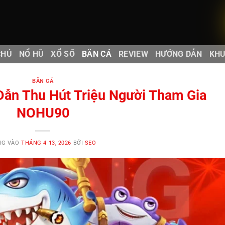
CHỦ
NỔ HŨ
XỔ SỐ
BẮN CÁ
REVIEW
HƯỚNG DẪN
KHU
BẮN CÁ
Dẫn Thu Hút Triệu Người Tham Gia
NOHU90
NG VÀO
THÁNG 4 13, 2026
BỞI
SEO