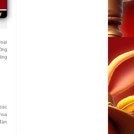
loại
ưởng
năng
 bác
 mua
 đàn