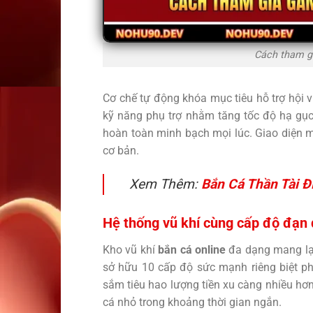
Cách tham gi
Cơ chế tự động khóa mục tiêu hỗ trợ hội vi
kỹ năng phụ trợ nhằm tăng tốc độ hạ gục
hoàn toàn minh bạch mọi lúc. Giao diện m
cơ bản.
Xem Thêm:
Bắn Cá Thần Tài 
Hệ thống vũ khí cùng cấp độ đạn
Kho vũ khí
bắn cá online
đa dạng mang lại
sở hữu 10 cấp độ sức mạnh riêng biệt ph
sắm tiêu hao lượng tiền xu càng nhiều hơ
cá nhỏ trong khoảng thời gian ngắn.