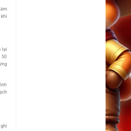
 làm
 khí
 lại
n 50
từng
rình
oạch
 ghi