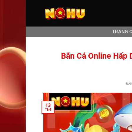
Bỏ
qua
nội
dung
TRANG 
Bắn Cá Online Hấp 
ĐĂ
13
Th4