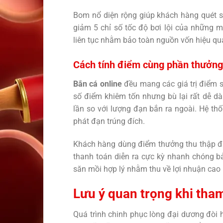
Bom nổ diện rộng giúp khách hàng quét sạ
giảm 5 chỉ số tốc độ bơi lội của những m
liên tục nhằm bảo toàn nguồn vốn hiệu qu
Cách tính điểm cùng phần thưởng
Bắn cá online
đều mang các giá trị điểm s
số điểm khiêm tốn nhưng bù lại rất dễ d
lần so với lượng đạn bắn ra ngoài. Hệ th
phát đạn trúng đích.
Khách hàng dùng điểm thưởng thu thập đư
thanh toán diễn ra cực kỳ nhanh chóng bả
săn mồi hợp lý nhằm thu về lợi nhuận cao 
Lưu ý quan trọng khi tham
Quá trình chinh phục lòng đại dương đòi 