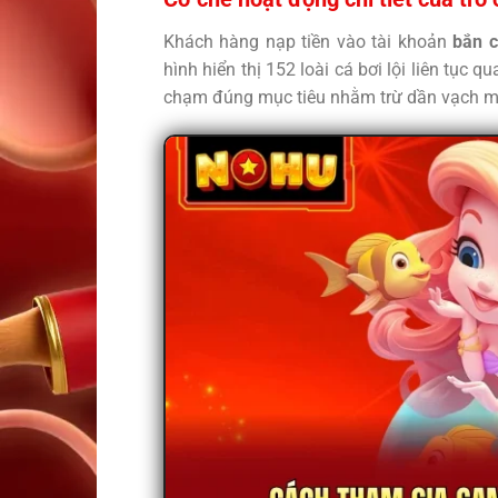
Khách hàng nạp tiền vào tài khoản
bắn c
hình hiển thị 152 loài cá bơi lội liên tục
chạm đúng mục tiêu nhằm trừ dần vạch má