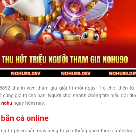
852 thành viên tham gia giải trí mỗi ngày. Trò chơi điện tử
ô cùng giá trị cho bạn. Người chơi nhanh chóng tìm hiểu đại d
i nohu
ngay hôm nay.
bắn cá online
g từ phiên bản máy xèng truyền thống quen thuộc trước kia.