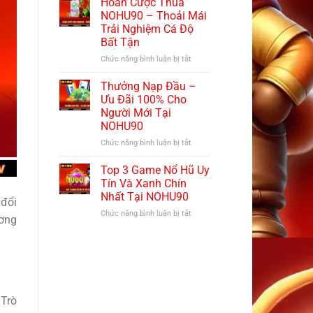
Hoàn Cược Thua
Đổi
Hàng
NOHU90 – Thoải Mái
Thưởng
Ngày
Trải Nghiệm Cá Độ
1:1
–
Bất Tận
Cơ
Hội
Chức năng bình luận bị tắt
ở
Nhận
Hoàn
Thưởng
Cược
Thưởng Nạp Đầu –
88.888k
Thua
Ưu Đãi 100% Cho
Mỗi
NOHU90
Người Mới Tại
Tháng
–
NOHU90
Thoải
Mái
Chức năng bình luận bị tắt
ở
Trải
Thưởng
Nghiệm
Nạp
Top 3 Game Nổ Hũ Uy
Cá
Đầu
Tín Và Xanh Chín
Độ
–
Nhất Tại NOHU90
 đổi
Bất
Ưu
Chức năng bình luận bị tắt
Tận
ở
Đãi
ương
Top
100%
3
Cho
Game
Người
Nổ
Mới
Hũ
Tại
Uy
NOHU90
Tín
 Trò
Và