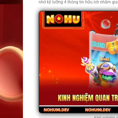
nhớ kỹ lưỡng 4 thông tin hữu ích nhằm gia 
Kinh nghiệm q