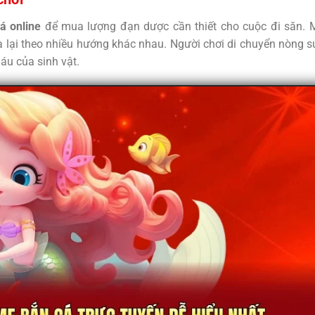
á online
để mua lượng đạn dược cần thiết cho cuộc đi săn. 
 qua lại theo nhiều hướng khác nhau. Người chơi di chuyển nòng 
u của sinh vật.