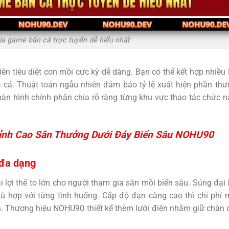
a game bắn cá trực tuyến dễ hiểu nhất
ên tiêu diệt con mồi cực kỳ dễ dàng. Bạn có thể kết hợp nhiều 
 cá. Thuật toán ngẫu nhiên đảm bảo tỷ lệ xuất hiện phần th
àn hình chính phân chia rõ ràng từng khu vực thao tác chức 
Đỉnh Cao Săn Thưởng Dưới Đáy Biển Sâu NOHU90
 đa dạng
 lợi thế to lớn cho người tham gia săn mồi biển sâu. Súng đại
ù hợp với từng tình huống. Cấp độ đạn càng cao thì chi phí
n. Thương hiệu NOHU90 thiết kế thêm lưới điện nhằm giữ chân