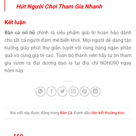
Hút Người Chơi Tham Gia Nhanh
Kết luận
Bắn cá nổ hũ
chính là siêu phẩm giải trí hoàn hảo dành
cho tất cả người đam mê biển khơi. Mọi người dễ dàng tận
hưởng giây phút thư giãn tuyệt vời cùng hàng ngàn phần
quà vô cùng giá trị cao. Toàn bộ thành viên hãy tự tin tham
gia vươn ra đại dương bao la tại địa chỉ NOHU90 ngay
hôm nay.
Bài viết này được đăng trong
Bắn Cá
. Đánh dấu
liên kết thường trực
.