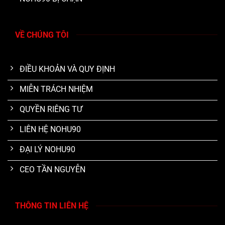
VỀ CHÚNG TÔI
ĐIỀU KHOẢN VÀ QUY ĐỊNH
MIỄN TRÁCH NHIỆM
QUYỀN RIÊNG TƯ
LIÊN HỆ NOHU90
ĐẠI LÝ NOHU90
CEO TẦN NGUYỄN
THÔNG TIN LIÊN HỆ