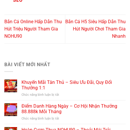
SEO
Bắn Cá Online Hấp Dẫn Thu
Bắn Cá H5 Siêu Hấp Dẫn Thu
Hút Triệu Người Tham Gia
Hút Người Chơi Tham Gia
NOHU90
Nhanh
BÀI VIẾT MỚI NHẤT
Khuyến Mãi Tân Thủ – Siêu Ưu Đãi, Quy Đổi
Thưởng 1:1
Chức năng bình luận bị tắt
ở
Khuyến
Mãi
Điểm Danh Hàng Ngày – Cơ Hội Nhận Thưởng
Tân
88.888k Mỗi Tháng
Thủ
Chức năng bình luận bị tắt
ở
–
Điểm
Siêu
Danh
Hoàn Cược Thua NOHU90 – Thoải Mái Trải
Ưu