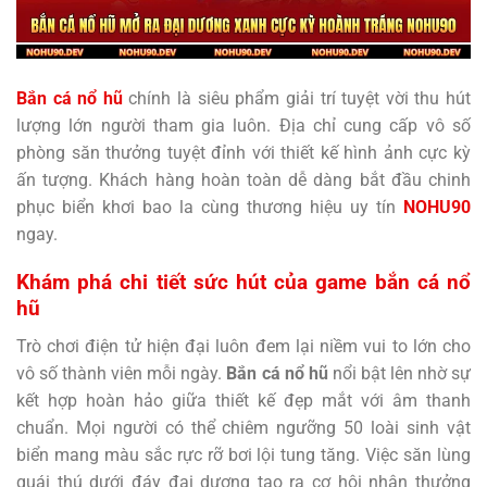
Bắn cá nổ hũ
chính là siêu phẩm giải trí tuyệt vời thu hút
lượng lớn người tham gia luôn. Địa chỉ cung cấp vô số
phòng săn thưởng tuyệt đỉnh với thiết kế hình ảnh cực kỳ
ấn tượng. Khách hàng hoàn toàn dễ dàng bắt đầu chinh
phục biển khơi bao la cùng thương hiệu uy tín
NOHU90
ngay.
Khám phá chi tiết sức hút của game bắn cá nổ
hũ
Trò chơi điện tử hiện đại luôn đem lại niềm vui to lớn cho
vô số thành viên mỗi ngày.
Bắn cá nổ hũ
nổi bật lên nhờ sự
kết hợp hoàn hảo giữa thiết kế đẹp mắt với âm thanh
chuẩn. Mọi người có thể chiêm ngưỡng 50 loài sinh vật
biển mang màu sắc rực rỡ bơi lội tung tăng. Việc săn lùng
quái thú dưới đáy đại dương tạo ra cơ hội nhận thưởng