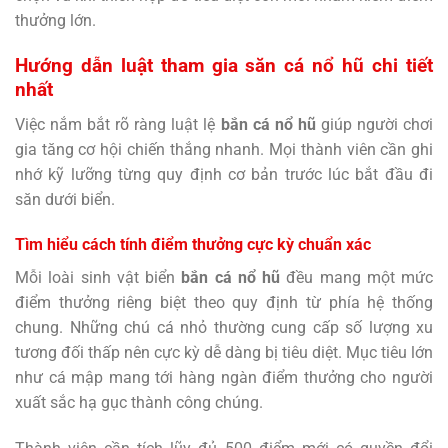
thưởng lớn.
Hướng dẫn luật tham gia săn cá nổ hũ chi tiết
nhất
Việc nắm bắt rõ ràng luật lệ
bắn cá nổ hũ
giúp người chơi
gia tăng cơ hội chiến thắng nhanh. Mọi thành viên cần ghi
nhớ kỹ lưỡng từng quy định cơ bản trước lúc bắt đầu đi
săn dưới biển.
Tìm hiểu cách tính điểm thưởng cực kỳ chuẩn xác
Mỗi loài sinh vật biển
bắn cá nổ hũ
đều mang một mức
điểm thưởng riêng biệt theo quy định từ phía hệ thống
chung. Những chú cá nhỏ thường cung cấp số lượng xu
tương đối thấp nên cực kỳ dễ dàng bị tiêu diệt. Mục tiêu lớn
như cá mập mang tới hàng ngàn điểm thưởng cho người
xuất sắc hạ gục thành công chúng.