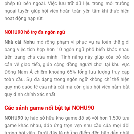
phép từ bên ngoài. Việc lưu trữ dữ liệu trong môi trường
ngoại tuyến giúp hội viên hoàn toàn yên tâm khi thực hiện
hoạt động nạp rút.
NOHU90 hỗ trợ đa ngôn ngữ
Nhà cái Nohu
mở rộng phạm vi phục vụ ra toàn thế giới
bằng việc tích hợp hơn 10 ngôn ngữ phổ biến khác nhau
trên trang chủ của mình. Tính năng này giúp xóa bỏ rào
cản về giao tiếp, giúp cộng đồng người chơi tại khu vực
Đông Nam Á chiếm khoảng 65% tổng lưu lượng truy cập
toàn cầu. Sự đa dạng trong ngôn ngữ không chỉ thể hiện
quy mô quốc tế của nhà cái mà còn giúp hội viên nắm bắt
quy định chính xác nhất.
Các sảnh game nổi bật tại NOHU90
NOHU90
tự hào sở hữu kho game đồ sộ với hơn 1.500 tựa
game khác nhau, đáp ứng trọn vẹn nhu cầu của mọi đối
tượng hội viên. Dưới đây là những điểm đến hấp dẫn nhất