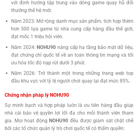
với định hướng tập trung vào dòng game quay hũ đổi
thưởng thế hệ mới.
Năm 2023: Mở rộng danh mục sản phẩm, tích hợp thêm
hơn 500 tựa game từ nhà cung cấp hàng đầu thế giới,
đạt mốc 1 triệu hội viên.
Năm 2024:
NOHU90
nâng cấp hạ tầng bảo mật dữ liệu,
đạt chứng chỉ quốc tế về an toàn thông tin mạng và tối
ưu hóa tốc độ nạp rút dưới 3 phút.
Năm 2026: Trở thành một trong những trang web top
đầu khu vực với tỷ lệ người chơi quay lại đạt mức 85%.
Chứng nhận pháp lý NOHU90
Sự minh bạch và hợp pháp luôn là ưu tiên hàng đầu giúp
nhà cái bảo vệ quyền lợi tối đa cho mỗi thành viên tham
gia. Mọi hoạt động
NOHU90
đều được giám sát chặt chẽ
bởi các tổ chức quản lý trò chơi quốc tế có thẩm quyền: