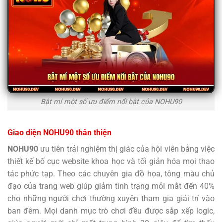
Bật mí một số ưu điểm nổi bật của NOHU90
Giao diện NOHU90 thân thiện
NOHU90
ưu tiên trải nghiệm thị giác của hội viên bằng việc
thiết kế bố cục website khoa học và tối giản hóa mọi thao
tác phức tạp. Theo các chuyên gia đồ họa, tông màu chủ
đạo của trang web giúp giảm tình trạng mỏi mắt đến 40%
cho những người chơi thường xuyên tham gia giải trí vào
ban đêm. Mọi danh mục trò chơi đều được sắp xếp logic,