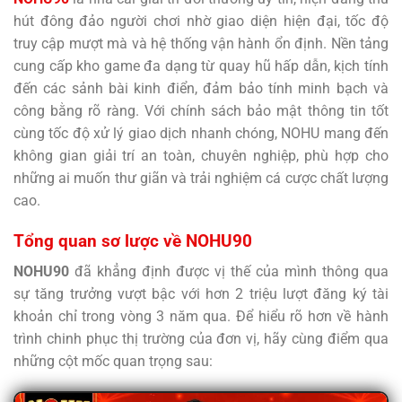
hút đông đảo người chơi nhờ giao diện hiện đại, tốc độ
truy cập mượt mà và hệ thống vận hành ổn định. Nền tảng
cung cấp kho game đa dạng từ quay hũ hấp dẫn, kịch tính
đến các sảnh bài kinh điển, đảm bảo tính minh bạch và
công bằng rõ ràng. Với chính sách bảo mật thông tin tốt
cùng tốc độ xử lý giao dịch nhanh chóng, NOHU mang đến
không gian giải trí an toàn, chuyên nghiệp, phù hợp cho
những ai muốn thư giãn và trải nghiệm cá cược chất lượng
cao.
Tổng quan sơ lược về NOHU90
NOHU90
đã khẳng định được vị thế của mình thông qua
sự tăng trưởng vượt bậc với hơn 2 triệu lượt đăng ký tài
khoản chỉ trong vòng 3 năm qua. Để hiểu rõ hơn về hành
trình chinh phục thị trường của đơn vị, hãy cùng điểm qua
những cột mốc quan trọng sau: