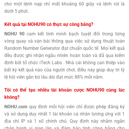
cho một lệnh nạp chỉ mất khoảng 60 giây và lệnh rút là
dưới 5 phút.
Kết quả tại NOHU90 có thực sự công bằng?
NOHU 90
cam kết tính minh bạch tuyệt đối trong từng
vòng quay và ván bài thông qua việc sử dụng thuật toán
Random Number Generator đạt chuẩn quốc tế. Mọi kết quả
đều được ghi nhận ngẫu nhiên hoàn toàn và đã qua kiểm
định bởi tổ chức iTech Labs . Nhà cái không can thiệp vào
bất kỳ kết quả nào của người chơi, điều này giúp duy trì tỷ
lệ hội viên gắn bó lâu dài đạt mức 88% mỗi năm.
Tôi có thể tạo nhiều tài khoản cược NOHU90 cùng lúc
không?
NOHU.com
quy định mỗi hội viên chỉ được phép đăng ký
và sử dụng duy nhất 1 tài khoản cá nhân tương ứng với 1
địa chỉ IP và 1 số chính chủ. Quy định này nhằm ngăn
chặn hành vi gian lận và đảm bảo tính công bằng cho