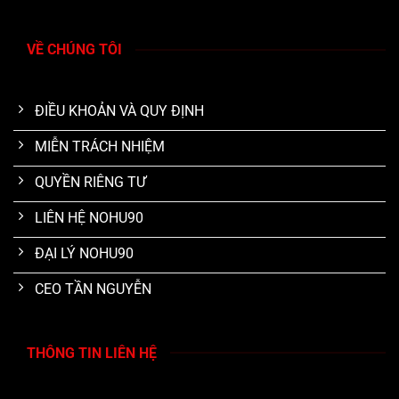
VỀ CHÚNG TÔI
ĐIỀU KHOẢN VÀ QUY ĐỊNH
MIỄN TRÁCH NHIỆM
QUYỀN RIÊNG TƯ
LIÊN HỆ NOHU90
ĐẠI LÝ NOHU90
CEO TẦN NGUYỄN
THÔNG TIN LIÊN HỆ