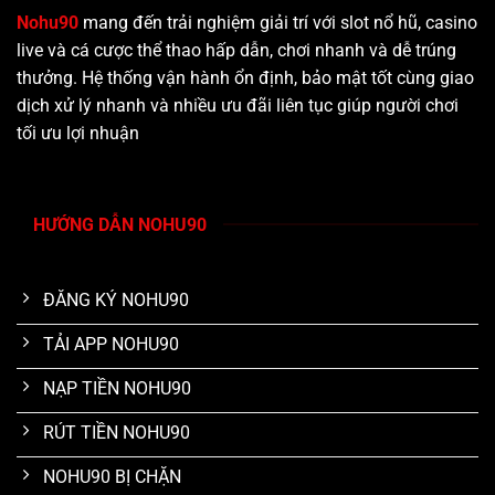
Nohu90
mang đến trải nghiệm giải trí với slot nổ hũ, casino
live và cá cược thể thao hấp dẫn, chơi nhanh và dễ trúng
thưởng. Hệ thống vận hành ổn định, bảo mật tốt cùng giao
dịch xử lý nhanh và nhiều ưu đãi liên tục giúp người chơi
tối ưu lợi nhuận
HƯỚNG DẪN NOHU90
ĐĂNG KÝ NOHU90
TẢI APP NOHU90
NẠP TIỀN NOHU90
RÚT TIỀN NOHU90
NOHU90 BỊ CHẶN