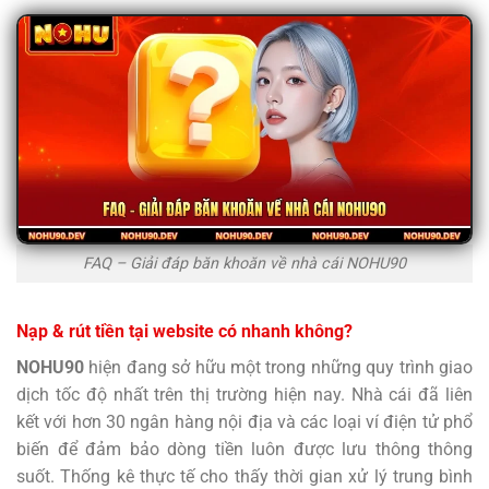
FAQ – Giải đáp băn khoăn về nhà cái NOHU90
Nạp & rút tiền tại website có nhanh không?
NOHU90
hiện đang sở hữu một trong những quy trình giao
dịch tốc độ nhất trên thị trường hiện nay. Nhà cái đã liên
kết với hơn 30 ngân hàng nội địa và các loại ví điện tử phổ
biến để đảm bảo dòng tiền luôn được lưu thông thông
suốt. Thống kê thực tế cho thấy thời gian xử lý trung bình