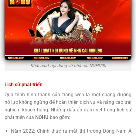
Khái quát nội dung về nhà cái NOHU90
Lịch sử phát triển
Quá trình hình thành của trang web là một chặng đường
nỗ lực không ngừng để hoàn thiện dịch vụ và nâng cao trải
nghiệm khách hàng. Những dấu ấn đậm nét trong lịch sử
phát triển của
NOHU
bao gồm:
Năm 2022: Chính thức ra mắt thị trường Đông Nam Á